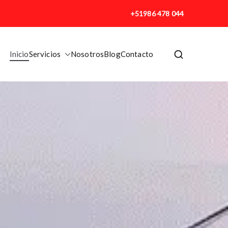
+51986 478 044
Inicio
Servicios
Nosotros
Blog
Contacto