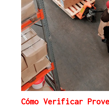
Cómo Verificar Prov