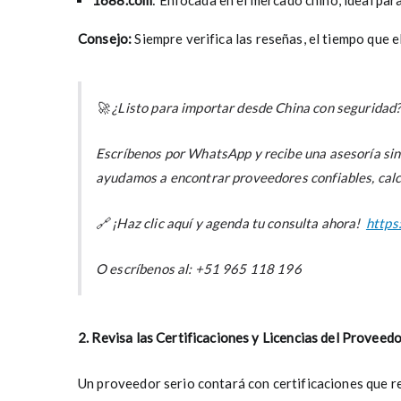
1688.com
: Enfocada en el mercado chino, ideal par
Consejo:
Siempre verifica las reseñas, el tiempo que e
🚀 ¿Listo para importar desde China con seguridad
Escríbenos por WhatsApp y recibe una asesoría sin
ayudamos a encontrar proveedores confiables, calcu
🔗 ¡Haz clic aquí y agenda tu consulta ahora!
https
O escríbenos al: +51 965 118 196
2. Revisa las Certificaciones y Licencias del Proveed
Un proveedor serio contará con certificaciones que re