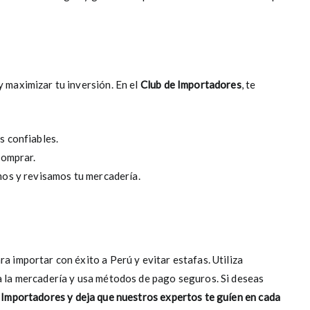
y maximizar tu inversión. En el
Club de Importadores
, te
 confiables.
comprar.
os y revisamos tu mercadería.
a importar con éxito a Perú y evitar estafas. Utiliza
a la mercadería y usa métodos de pago seguros. Si deseas
e Importadores y deja que nuestros expertos te guíen en cada