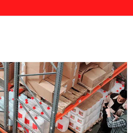
mportadores Perú
partiendo Carga