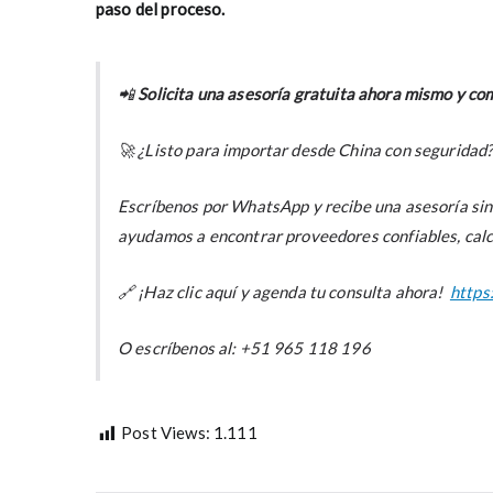
paso del proceso.
📲
Solicita una asesoría gratuita ahora mismo y co
🚀 ¿Listo para importar desde China con seguridad
Escríbenos por WhatsApp y recibe una asesoría sin
ayudamos a encontrar proveedores confiables, calcu
🔗 ¡Haz clic aquí y agenda tu consulta ahora!
https
O escríbenos al: +51 965 118 196
Post Views:
1.111