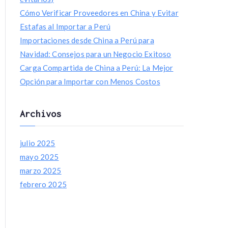
Cómo Verificar Proveedores en China y Evitar
Estafas al Importar a Perú
Importaciones desde China a Perú para
Navidad: Consejos para un Negocio Exitoso
Carga Compartida de China a Perú: La Mejor
Opción para Importar con Menos Costos
Archivos
julio 2025
mayo 2025
marzo 2025
febrero 2025