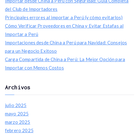
Importar desde China a Perú con Seguridad: Guía Completa
r
del Club de Importadores
:
Principales errores al importar a Perú (y cómo evitarlos)
Cómo Verificar Proveedores en China y Evitar Estafas al
Importar a Perú
Importaciones desde China a Perú para Navidad: Consejos
para un Negocio Exitoso
Carga Compartida de China a Perú: La Mejor Opción para
Importar con Menos Costos
Archivos
julio 2025
mayo 2025
marzo 2025
febrero 2025