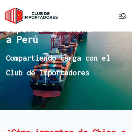
Club de
Importa desde China
Importa de China
Compartiendo Carga
Importadore
a Perú
s Perú
Compartiendo carga con el
Club de Importadores