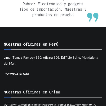
Rubro: Electrónica y gadgets
Tipo de importación: Muestras y
productos de prueba
Nuestras oficinas en Perú
Lima: Tomas Ramsey 930, oficina 803, Edificio Soho, Magdalena
del Mar.
+51986 478 044
Nuestras Oficinas en China
浙江省义乌市稠城街道城北路222号比佛利商务公寓10楼1017-