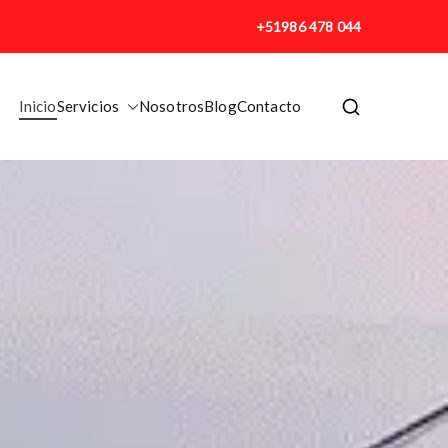
+51986 478 044
Inicio
Servicios
Nosotros
Blog
Contacto