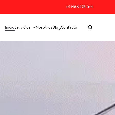
+51986 478 044
Inicio
Servicios
Nosotros
Blog
Contacto