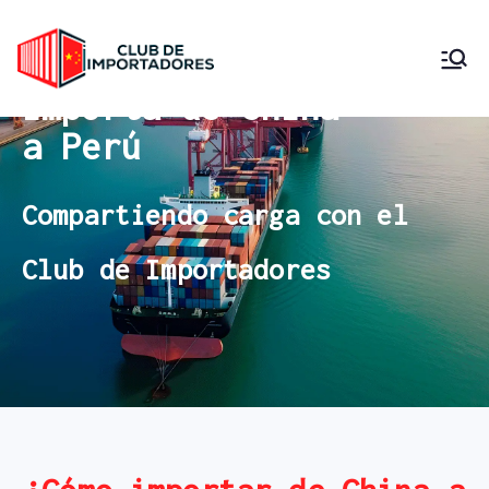
Club de
Importa desde China
Importa de China
Compartiendo Carga
Importadore
a Perú
s Perú
Compartiendo carga con el
Club de Importadores