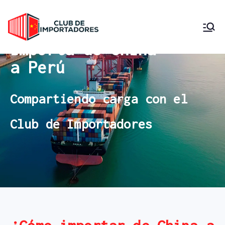
Club de
Importa desde China
Importa de China
Compartiendo Carga
Importadore
a Perú
s Perú
Compartiendo carga con el
Club de Importadores