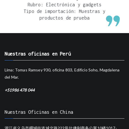
Rubro: Electrónica y gadgets
Tipo de importación: Muestras y
productos de prueba
Nuestras oficinas en Perú
Lima: Tomas Ramsey 930, oficina 803, Edificio Soho, Magdalena
del Mar.
+51986 478 044
Nuestras Oficinas en China
浙江省义乌市稠城街道城北路222号比佛利商务公寓10楼1017-