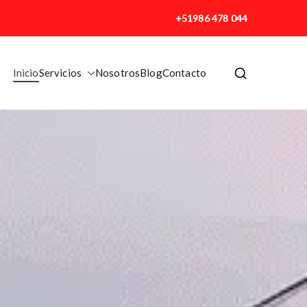
+51986 478 044
Inicio
Servicios
Nosotros
Blog
Contacto