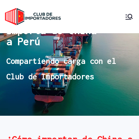
Club de
Importa desde China
Importa de China
Compartiendo Carga
Importadore
a Perú
s Perú
Compartiendo carga con el
Club de Importadores