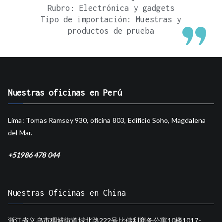
Rubro: Electrónica y gadgets
Tipo de importación: Muestras y
productos de prueba
Nuestras oficinas en Perú
Lima: Tomas Ramsey 930, oficina 803, Edificio Soho, Magdalena
del Mar.
+51986 478 044
Nuestras Oficinas en China
浙江省义乌市稠城街道城北路222号比佛利商务公寓10楼1017-