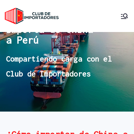
Club de
Importa desde China
Importa de China
Compartiendo Carga
Importadore
a Perú
s Perú
Compartiendo carga con el
Club de Importadores