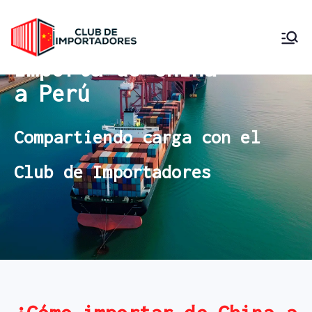
Club de
Importa desde China
Importa de China
Compartiendo Carga
Importadore
a Perú
s Perú
Compartiendo carga con el
Club de Importadores