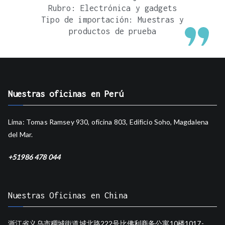
Rubro: Electrónica y gadgets
Tipo de importación: Muestras y
productos de prueba
Nuestras oficinas en Perú
Lima: Tomas Ramsey 930, oficina 803, Edificio Soho, Magdalena
del Mar.
+51986 478 044
Nuestras Oficinas en China
浙江省义乌市稠城街道城北路222号比佛利商务公寓10楼1017-